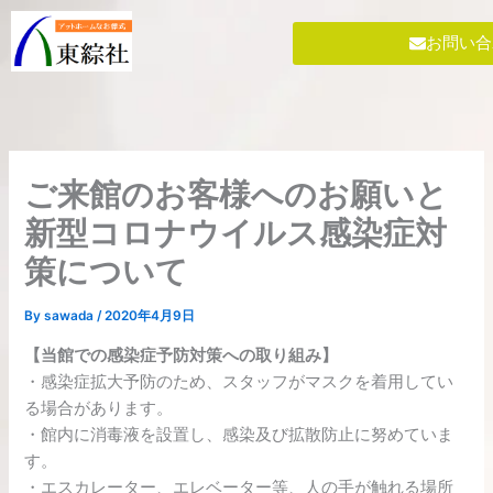
内
容
お問い合
を
ス
キ
ッ
プ
ご来館のお客様へのお願いと
新型コロナウイルス感染症対
策について
By
sawada
/
2020年4月9日
【当館での感染症予防対策への取り組み】
・感染症拡大予防のため、スタッフがマスクを着用してい
る場合があります。
・館内に消毒液を設置し、感染及び拡散防止に努めていま
す。
・エスカレーター、エレベーター等、人の手が触れる場所