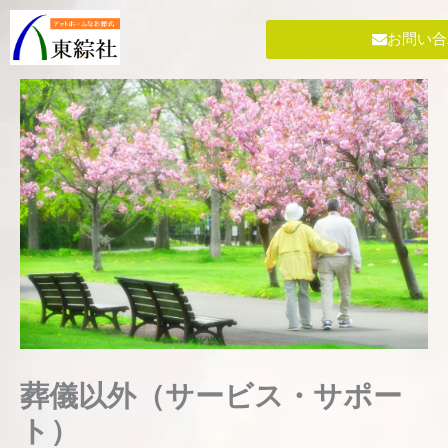
内
容
お問い合
を
ス
キ
ッ
プ
葬儀以外（サービス・サポー
ト）