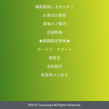
事前相談しませんか？
お葬式の費用
斎場のご案内
会員特典
★期間限定特典★
サービス・サポート
預骨堂
会社紹介
供花等のご注文
©︎2025 Tousousya All Rights Reserved.