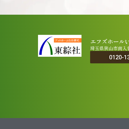
エフズホール
埼玉県狭山市南入曽5
0120-1