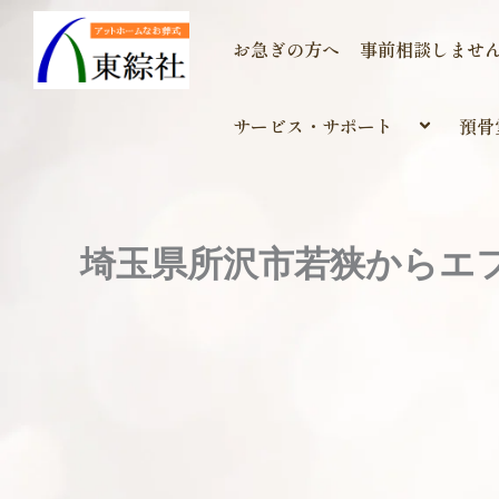
内
容
お急ぎの方へ
事前相談しませ
を
ス
サービス・サポート
預骨
キ
ッ
プ
埼玉県所沢市若狭からエ