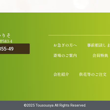
いりそ
83-4
お急ぎの方へ
事前相談し
355-49
斎場のご案内
会員特典
会社紹介
供花等のご注文
©︎2025 Tousousya All Rights Reserved.