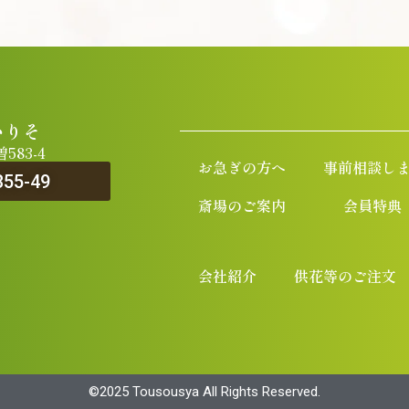
いりそ
83-4
お急ぎの方へ
事前相談し
355-49
斎場のご案内
会員特典
会社紹介
供花等のご注文
©︎2025 Tousousya All Rights Reserved.