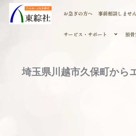
内
容
お急ぎの方へ
事前相談しませ
を
ス
サービス・サポート
預骨
キ
ッ
プ
埼玉県川越市久保町から