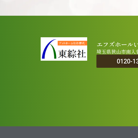
エフズホール
埼玉県狭山市南入曽5
0120-1