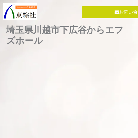
内
容
お問い合
を
ス
埼玉県川越市下広谷からエフ
キ
ズホール
ッ
プ