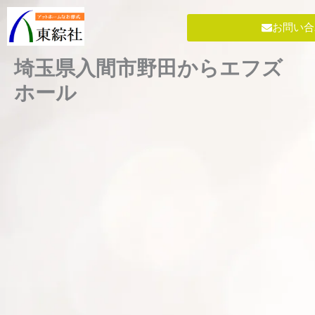
内
容
お問い合
を
ス
埼玉県入間市野田からエフズ
キ
ホール
ッ
プ