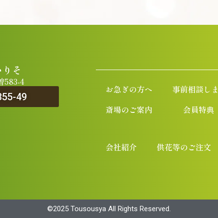
いりそ
83-4
お急ぎの方へ
事前相談し
355-49
斎場のご案内
会員特典
会社紹介
供花等のご注文
©︎2025 Tousousya All Rights Reserved.