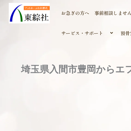
内
容
お急ぎの方へ
事前相談しませ
を
ス
サービス・サポート
預骨
キ
ッ
プ
埼玉県入間市豊岡からエ