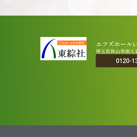
エフズホール
埼玉県狭山市南入曽5
0120-1