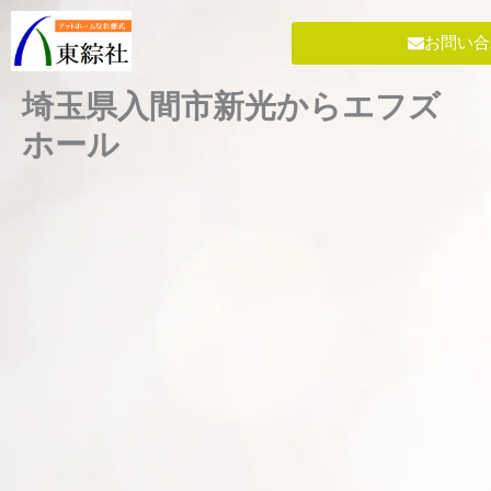
内
容
お問い合
を
ス
埼玉県入間市新光からエフズ
キ
ホール
ッ
プ