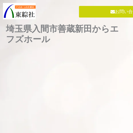
内
容
お問い合
を
ス
埼玉県入間市善蔵新田からエ
キ
フズホール
ッ
プ